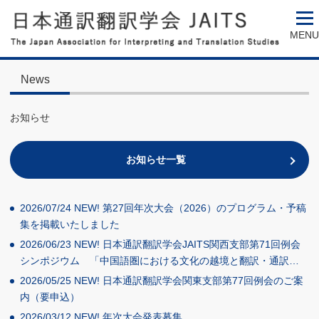
MENU
News
お知らせ
お知らせ一覧
2026/07/24
NEW!
第27回年次大会（2026）のプログラム・予稿
集を掲載いたしました
2026/06/23
NEW!
日本通訳翻訳学会JAITS関西支部第71回例会
シンポジウム 「中国語圏における文化の越境と翻訳・通訳…
2026/05/25
NEW!
日本通訳翻訳学会関東支部第77回例会のご案
内（要申込）
2026/03/12
NEW!
年次大会発表募集