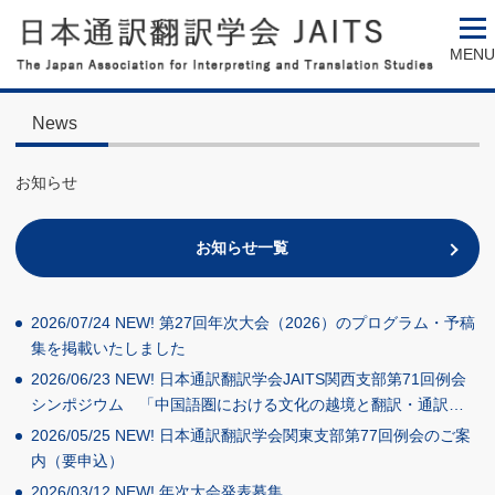
MENU
News
お知らせ
お知らせ一覧
2026/07/24
NEW!
第27回年次大会（2026）のプログラム・予稿
集を掲載いたしました
2026/06/23
NEW!
日本通訳翻訳学会JAITS関西支部第71回例会
シンポジウム 「中国語圏における文化の越境と翻訳・通訳…
2026/05/25
NEW!
日本通訳翻訳学会関東支部第77回例会のご案
内（要申込）
2026/03/12
NEW!
年次大会発表募集