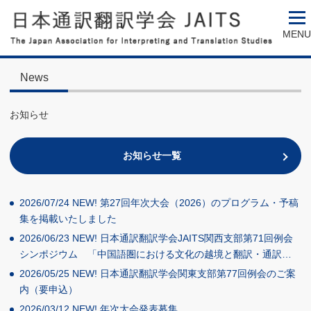
MENU
News
お知らせ
お知らせ一覧
2026/07/24
NEW!
第27回年次大会（2026）のプログラム・予稿
集を掲載いたしました
2026/06/23
NEW!
日本通訳翻訳学会JAITS関西支部第71回例会
シンポジウム 「中国語圏における文化の越境と翻訳・通訳…
2026/05/25
NEW!
日本通訳翻訳学会関東支部第77回例会のご案
内（要申込）
2026/03/12
NEW!
年次大会発表募集