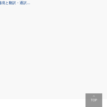
の越境と翻訳・通訳…
TOP