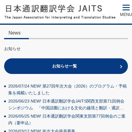
MENU
News
お知らせ
お知らせ一覧
2026/07/24
NEW!
第27回年次大会（2026）のプログラム・予稿
集を掲載いたしました
2026/06/23
NEW!
日本通訳翻訳学会JAITS関西支部第71回例会
シンポジウム 「中国語圏における文化の越境と翻訳・通訳…
2026/05/25
NEW!
日本通訳翻訳学会関東支部第77回例会のご案
内（要申込）
2026/03/12
NEW!
年次大会発表募集