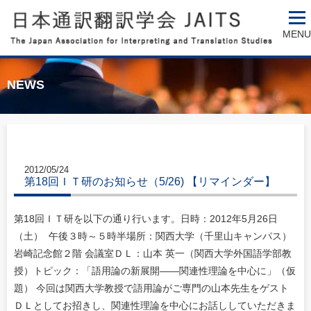
MENU
NEWS
2012/05/24
第18回ＩＴ研のお知らせ（5/26) 【リマインダー】
第18回ＩＴ研を以下の通り行います。日時：2012年5月26日
（土） 午後３時～５時半場所：関西大学（千里山キャンパス）
岩崎記念館２階 会議室ＤＬ：山本 英一（関西大学外国語学部教
授）トピック：「語用論の新展開――関連性理論を中心に」（仮
題） 今回は関西大学教授で語用論がご専門の山本先生をゲスト
ＤＬとしてお招きし、関連性理論を中心にお話ししていただきま