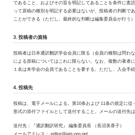
であること、およびその旨を明記してあることを条件に査
って原稿の種別を明記する必要はないが、投稿者の判断で
ことができる（ただし、最終的な判断は編集委員会が行う
3. 投稿者の資格
投稿者は日本通訳翻訳学会会員に限る（会員の種類は問わ
による原稿についてはこれに限らない。なお、複数の著者
１名は本学会の会員であることを要する。ただし、入会手
4. 投稿先
投稿は、電子メールによる。第10条および 11条の規定に従って作成･
形式の添付ファイルとして送付すること。メールの送付先
送付先：『通訳翻訳研究』 編集委員長 （長沼美香子）
メールアドレス： editor@jais-org.net