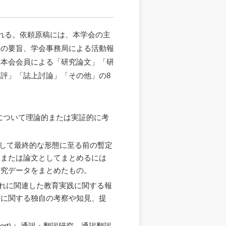
れる。依頼原稿には、本学会の主
等の要旨、学会事務局による活動報
、本会会員による「研究論文」「研
評」「誌上討論」「その他」の8
諸現象について理論的または実証的に考
践報告として最終的な形態に至る前の暫定
、または論文としてまとめるには
研究データをまとめたもの。
育およびこれに関連した教育実践に関する報
容に関する独自の考察や知見、提
port)： 通訳・翻訳研究、通訳翻訳