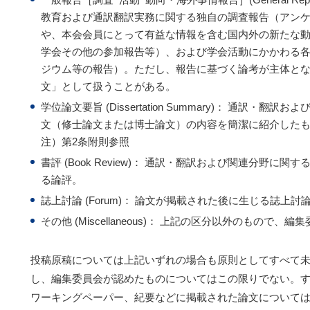
教育および通訳翻訳実務に関する独自の調査報告（アン
や、本会会員にとって有益な情報を含む国内外の新たな
学会その他の参加報告等）、および学会活動にかかわる
ジウム等の報告）。ただし、報告に基づく論考が主体と
文」として扱うことがある。
学位論文要旨 (Dissertation Summary)： 通訳・
文（修士論文または博士論文）の内容を簡潔に紹介した
注）第2条附則参照
書評 (Book Review)： 通訳・翻訳および関連分野に
る論評。
誌上討論 (Forum)： 論文が掲載された後に生じる誌上
その他 (Miscellaneous)： 上記の区分以外のもので
投稿原稿については上記いずれの場合も原則としてすべて
し、編集委員会が認めたものについてはこの限りでない。
ワーキングペーパー、紀要などに掲載された論文について