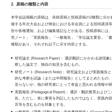
2. 原稿の種類と内容
本学会誌掲載の原稿は、依頼原稿と投稿原稿の2種類に分か
催する年次大会および例会における非会員による招待講演
告や各種通知、および編集後記などがある。投稿原稿には
究ノート」「実践報告」「一般報告」「学位論文要旨」「書
種類があり、それぞれ以下に示す内容とする。
研究論文 (Research Paper)： 通訳翻訳にかかわる
察した論文で、独自の知見を含むもの。
研究ノート (Research Note)： 研究論文および実
的な考察を試論（または中間報告）としてまとめたもの
至らないが、他の研究者にとって有益と思われる情報や
実践報告 (Pedagogical Report)： 通訳・翻訳教
告。ただし、単に事実を列記したものではなく、実践内
言等を含むものを対象とする。
一般報告［調査･活動･動向・海外事情報告］(General Re