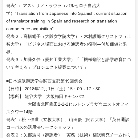
発表1： アスケリノ・ラウラ（バルセロナ自治大
学）“Translation from Japanese into Spanish: current situation
of translator training in Spain and research on translation
competence acquisition”
発表２：高橋絹子（大阪女学院大学）・木村護郎クリストフ（上
智大学）「ビジネス場面における通訳者の役割―付加価値と限
界」
発表３：加藤久佳（愛知工業大学）「「機械翻訳と語学教育につ
いて考える」プロジェクト提案について」
■日本通訳翻訳学会関西支部第49回例会
【日時】 2018年12月1日（土）15：00～17：30
【場所】 龍谷大学 大阪梅田キャンパス
大阪市北区梅田2-2-2ヒルトンプラザウエストオフィ
スタワー14階
発表1：松下佳世（立教大学）、山田優（関西大学）「英日通訳
コーパスの活用法ワークショップ」
発表２：矢部憲司（翻訳者）「実務（技術）翻訳研究チーム作り