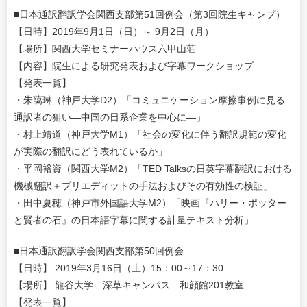
■日本通訳翻訳学会関西支部第51回例会（第3回院生キャンプ）
【日時】2019年9月1日（日）～ 9月2日（月）
【場所】関西大学セミナーハウス六甲山荘
【内容】院生による研究発表および字幕ワークショップ
【発表一覧】
・朱藹琳（神戸大学D2）「コミュニケーション摩擦事例に見る
通訳者の狙い―中国の日系企業を中心に―」
・村上靖道（神戸大学M1）「社会の変化に伴う翻訳規範の変化
が実際の翻訳にどう表れているか」
・平岡裕資（関西大学M2）「TED Talksの日英字幕翻訳における
機械翻訳＋プリエディットの手法およびその有効性の検証」
・田中夏穂（神戸市外国語大学M2）「映画『ハリー・ポッター
と賢者の石』の日本語字幕に関する計量テキスト分析」
■日本通訳翻訳学会関西支部第50回例会
【日時】 2019年3月16日（土）15：00～17：30
【場所】 龍谷大学 深草キャンパス 和顔館201教室
【発表一覧】