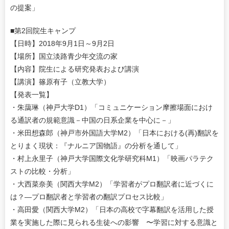
の提案」
■第2回院生キャンプ
【日時】2018年9月1日～9月2日
【場所】国立淡路青少年交流の家
【内容】院生による研究発表および講演
【講演】篠原有子（立教大学）
【発表一覧】
・朱藹琳（神戸大学D1）「コミュニケーション摩擦場面におけ
る通訳者の規範意識－中国の日系企業を中心に－」
・米田想森郎（神戸市外国語大学M2）「日本における(再)翻訳を
とりまく現状：『ナルニア国物語』の分析を通して」
・村上永里子（神戸大学国際文化学研究科M1）「映画パラテク
ストの比較・分析」
・大西菜奈美（関西大学M2）「学習者がプロ翻訳者に近づくに
は？―プロ翻訳者と学習者の翻訳プロセス比較」
・高田愛（関西大学M2）「日本の高校で字幕翻訳を活用した授
業を実施した際に見られる生徒への影響 〜学習に対する意識と