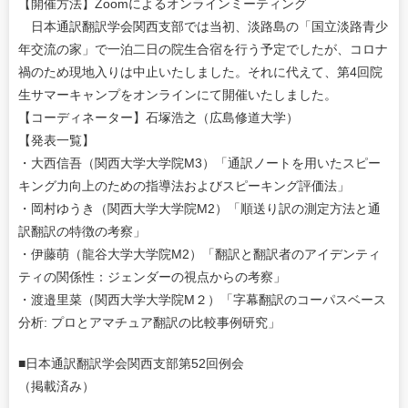
【開催方法】Zoomによるオンラインミーティング
日本通訳翻訳学会関西支部では当初、淡路島の「国立淡路青少
年交流の家」で一泊二日の院生合宿を行う予定でしたが、コロナ
禍のため現地入りは中止いたしました。それに代えて、第4回院
生サマーキャンプをオンラインにて開催いたしました。
【コーディネーター】石塚浩之（広島修道大学）
【発表一覧】
・大西信吾（関西大学大学院M3）「通訳ノートを用いたスピー
キング力向上のための指導法およびスピーキング評価法」
・岡村ゆうき（関西大学大学院M2）「順送り訳の測定方法と通
訳翻訳の特徴の考察」
・伊藤萌（龍谷大学大学院M2）「翻訳と翻訳者のアイデンティ
ティの関係性：ジェンダーの視点からの考察」
・渡邉里菜（関西大学大学院M２）「字幕翻訳のコーパスベース
分析: プロとアマチュア翻訳の比較事例研究」
■日本通訳翻訳学会関西支部第52回例会
（掲載済み）