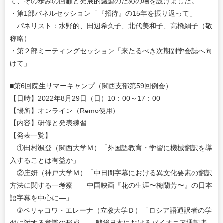
て、その歩みの回顧と発展的議論のための場を設けました。
・第1部パネルセッション「『招待』の15年を振り返って」
パネリスト：水野的、田辺希久子、北代美和子、高橋絹子（敬
称略）
・第２部ミーティングセッション「来たるべき次期副学会誌へ向
けて」
■第6回院生サマーキャンプ（関西支部第59回例会）
【日時】2022年8月29日（日）10：00～17：00
【場所】オンライン（Remo使用）
【内容】研修と発表練習
【発表一覧】
①田村颯登（関西大学Ｍ）「外国語教育・学習に機械翻訳を導
入することは有益か」
②庄妍（神戸大学Ｍ）「中日間字幕における異文化要素の翻訳
方法に関する一考察――中国映画『花の生涯〜梅蘭芳〜』の日本
語字幕を中心に―」
③ベリャコワ・エレーナ（立教大学Ｄ）「ロシア語通訳者の学
習に対する意識の形成 ――戦後日本におけるパイオニア通訳者