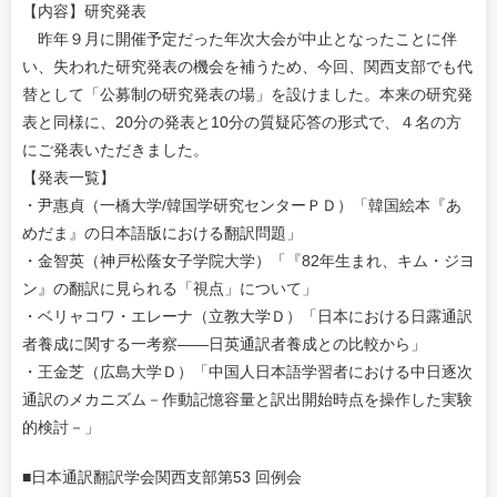
【内容】研究発表
昨年９月に開催予定だった年次大会が中止となったことに伴
い、失われた研究発表の機会を補うため、今回、関西支部でも代
替として「公募制の研究発表の場」を設けました。本来の研究発
表と同様に、20分の発表と10分の質疑応答の形式で、４名の方
にご発表いただきました。
【発表一覧】
・尹惠貞（一橋大学/韓国学研究センターＰＤ）「韓国絵本『あ
めだま』の日本語版における翻訳問題」
・金智英（神戸松蔭女子学院大学）「『82年生まれ、キム・ジヨ
ン』の翻訳に見られる「視点」について」
・ベリャコワ・エレーナ（立教大学Ｄ）「日本における日露通訳
者養成に関する一考察――日英通訳者養成との比較から」
・王金芝（広島大学Ｄ）「中国人日本語学習者における中日逐次
通訳のメカニズム－作動記憶容量と訳出開始時点を操作した実験
的検討－」
■日本通訳翻訳学会関西支部第53 回例会