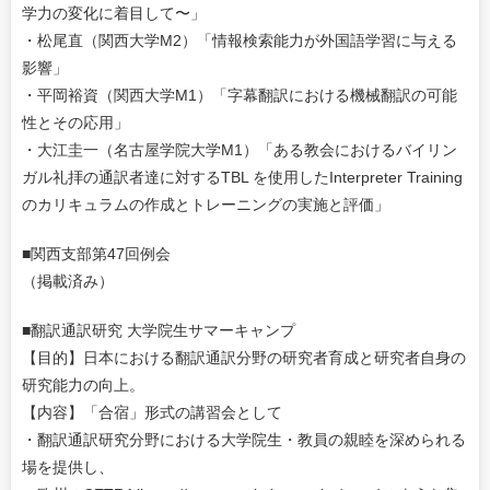
学力の変化に着目して〜」
・松尾直（関西大学M2）「情報検索能力が外国語学習に与える
影響」
・平岡裕資（関西大学M1）「字幕翻訳における機械翻訳の可能
性とその応用」
・大江圭一（名古屋学院大学M1）「ある教会におけるバイリン
ガル礼拝の通訳者達に対するTBL を使用したInterpreter Training
のカリキュラムの作成とトレーニングの実施と評価」
■関西支部第47回例会
（掲載済み）
■翻訳通訳研究 大学院生サマーキャンプ
【目的】日本における翻訳通訳分野の研究者育成と研究者自身の
研究能力の向上。
【内容】「合宿」形式の講習会として
・翻訳通訳研究分野における大学院生・教員の親睦を深められる
場を提供し、