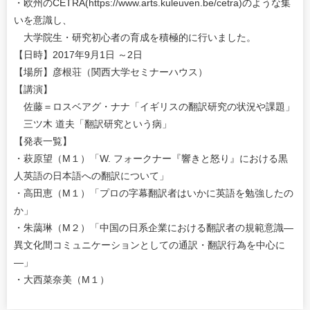
・欧州のCETRA(https://www.arts.kuleuven.be/cetra)のような集
いを意識し、
大学院生・研究初心者の育成を積極的に行いました。
【日時】2017年9月1日 ～2日
【場所】彦根荘（関西大学セミナーハウス）
【講演】
佐藤＝ロスベアグ・ナナ「イギリスの翻訳研究の状況や課題」
三ツ木 道夫「翻訳研究という病」
【発表一覧】
・萩原望（M１）「W. フォークナー『響きと怒り』における黒
人英語の日本語への翻訳について」
・高田恵（M１）「プロの字幕翻訳者はいかに英語を勉強したの
か」
・朱藹琳（M２）「中国の日系企業における翻訳者の規範意識―
異文化間コミュニケーションとしての通訳・翻訳行為を中心に
―」
・大西菜奈美（M１）