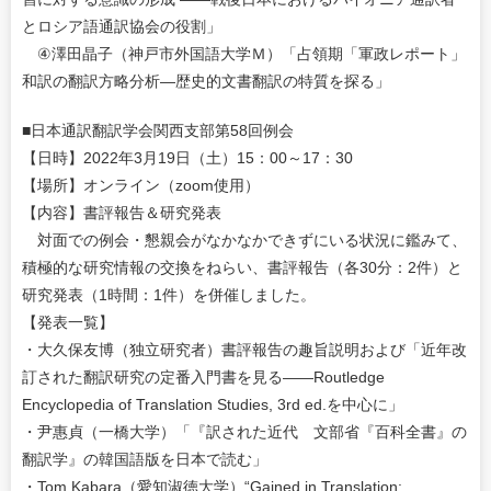
とロシア語通訳協会の役割」
④澤田晶子（神戸市外国語大学Ｍ）「占領期「軍政レポート」
和訳の翻訳方略分析—歴史的文書翻訳の特質を探る」
■日本通訳翻訳学会関西支部第58回例会
【日時】2022年3月19日（土）15：00～17：30
【場所】オンライン（zoom使用）
【内容】書評報告＆研究発表
対面での例会・懇親会がなかなかできずにいる状況に鑑みて、
積極的な研究情報の交換をねらい、書評報告（各30分：2件）と
研究発表（1時間：1件）を併催しました。
【発表一覧】
・大久保友博（独立研究者）書評報告の趣旨説明および「近年改
訂された翻訳研究の定番入門書を見る――Routledge
Encyclopedia of Translation Studies, 3rd ed.を中心に」
・尹惠貞（一橋大学）「『訳された近代 文部省『百科全書』の
翻訳学』の韓国語版を日本で読む」
・Tom Kabara（愛知淑徳大学）“Gained in Translation: