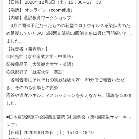
【日時】 2020年12月5日（土）15：00～17：30
【場所】 オンライン（zoom使用）
【内容】通訳教育ワークショップ
3月に開催予定だったものの新型コロナウイルス感染拡大のた
め延期していたJAITS関西支部第53回例会を12月に再開催いたし
ました。
【報告者（発表順）】
①関光世（京都産業大学・中国語）
②佐藤晶子（大阪観光大学・英語）
③武部好子（就実大学・英語）
各報告者にそれぞれの実践経験を20－30分でご報告いただ
き、そののち会場との質疑
応答や適宜パネルディスカッションを交えながら、議論を進めま
した。
■日本通訳翻訳学会関西支部第 54 回例会（第4回院生サマーキャ
ンプ）
【日時】2020年8月29日（土）15:00－19:10