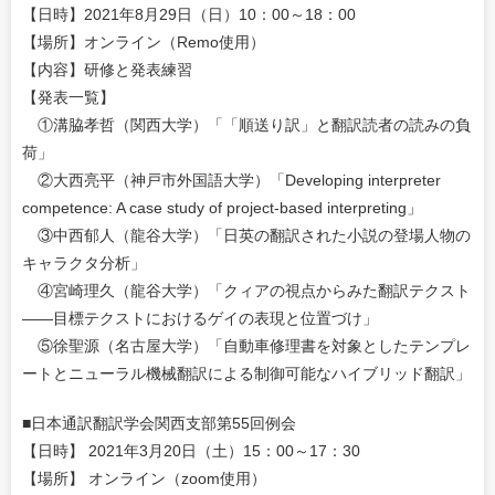
【日時】2021年8月29日（日）10：00～18：00
【場所】オンライン（Remo使用）
【内容】研修と発表練習
【発表一覧】
①溝脇孝哲（関西大学）「「順送り訳」と翻訳読者の読みの負
荷」
②大西亮平（神戸市外国語大学）「Developing interpreter
competence: A case study of project-based interpreting」
③中西郁人（龍谷大学）「日英の翻訳された小説の登場人物の
キャラクタ分析」
④宮崎理久（龍谷大学）「クィアの視点からみた翻訳テクスト
――目標テクストにおけるゲイの表現と位置づけ」
⑤徐聖源（名古屋大学）「自動車修理書を対象としたテンプレ
ートとニューラル機械翻訳による制御可能なハイブリッド翻訳」
■日本通訳翻訳学会関西支部第55回例会
【日時】 2021年3月20日（土）15：00～17：30
【場所】 オンライン（zoom使用）