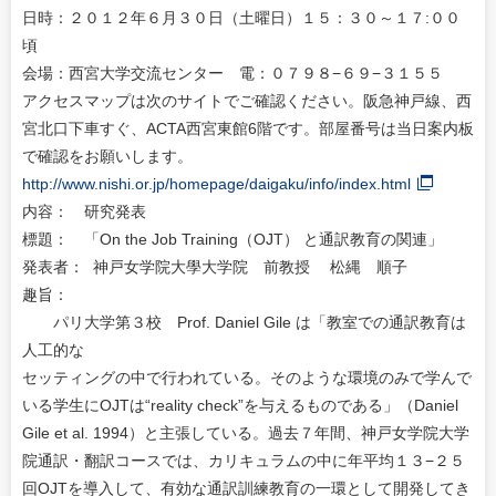
日時：２０１２年６月３０日（土曜日）１５：３０～１７:００
頃
会場：西宮大学交流センター 電：０７９８−６９−３１５５
アクセスマップは次のサイトでご確認ください。阪急神戸線、西
宮北口下車すぐ、ACTA西宮東館6階です。部屋番号は当日案内板
で確認をお願いします。
http://www.nishi.or.jp/homepage/daigaku/info/index.html
内容： 研究発表
標題： 「On the Job Training（OJT） と通訳教育の関連」
発表者： 神戸女学院大學大学院 前教授 松縄 順子
趣旨：
パリ大学第３校 Prof. Daniel Gile は「教室での通訳教育は
人工的な
セッティングの中で行われている。そのような環境のみで学んで
いる学生にOJTは“reality check”を与えるものである」（Daniel
Gile et al. 1994）と主張している。過去７年間、神戸女学院大学
院通訳・翻訳コースでは、カリキュラムの中に年平均１３−２５
回OJTを導入して、有効な通訳訓練教育の一環として開発してき