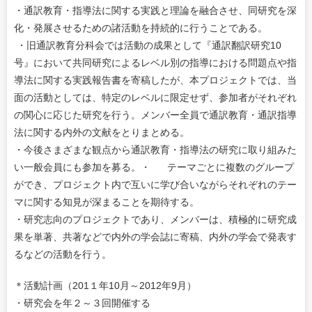
・通訳教育・指導法に関する実践と理論を融合させ、同研究を深
化・発展させるための諸活動を持続的に行うことである。
・旧通訳教育分科会では活動の成果として『通訳翻訳研究10
号』において共同研究によるレベル別の指導における問題点や指
導法に関する実践報告書を寄稿したが、本プロジェクトでは、当
面の活動としては、特定のレベルに限定せず、参加者がそれぞれ
の関心に応じた研究を行う。メンバー全員で通訳教育・通訳指導
法に関する内外の文献をとりまとめる。
・今後さまざまな観点から通訳教育・指導法の研究に取り組みた
い一般会員にも参加を募る。・ テーマごとに複数のグループ
ができ、プロジェクト内で互いに学び合いながらそれぞれのテー
マに関する知見が深まることを期待する。
・研究志向のプロジェクトであり、メンバーは、積極的に研究成
果を単著、共著などで内外の学会誌に寄稿、内外の学会で発表す
るなどの活動を行う。
＊活動計画（201１年10月～2012年9月）
・研究会を年２～３回開催する