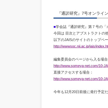
『通訳研究』7号オンライ
■
学会誌『通訳研究』第７号の「
今回は 目次とアブストラクトの他
以下のJAISのサイトのトップ
http://wwwsoc.nii.ac.jp/jais/index.h
編集委員会のページから入る場合
http://www.someya-net.com/10-JA
直接アクセスする場合：
http://www.someya-net.com/10-JA
今年も12月20日前後に発行予