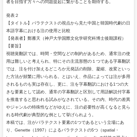
者を目指す方々への問題提起に繋がることを期待する。
発表２
【タイトル】パラテクストの視点から見た中国と韓国時代劇の日
本語字幕における注の使用と比較
【発表者】鄭雁天（神戸大学国際文化学研究科博士後期課程）
【要旨】
視聴覚翻訳では、時間・空間などの制約があるため、通常注の使
用は難しいと考えられ、特にその主流形態の１つである字幕翻訳
では、注を付け加えるどころか元発話の削除、凝縮、改変といっ
た方法が頻繁に用いられる。とはいえ、作品によっては注が多用
されるものも実は存在し、更に、注を字幕翻訳における1つの大
きな要素として認め、通常の字幕翻訳と区別して用語解説付字幕
を推進すると思われる試みがなされている。その内、時代の差異
やジャンルの特殊性などがゆえに、注の必要性が高くなると見ら
れる時代劇が典型的な例として挙げられよう。
本稿では、注がパラテクスト要素の1つであるという立場にあ
り、Genette（1997）によるパラテクストの5つ（spatial・