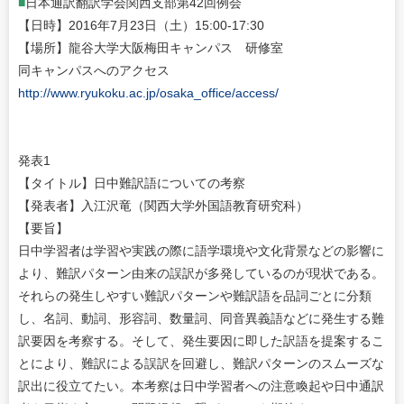
■
日本通訳翻訳学会関西支部第42回例会
【日時】2016年7月23日（土）15:00-17:30
【場所】龍谷大学大阪梅田キャンパス 研修室
同キャンパスへのアクセス
http://www.ryukoku.ac.jp/osaka_office/access/
発表1
【タイトル】日中難訳語についての考察
【発表者】入江沢竜（関西大学外国語教育研究科）
【要旨】
日中学習者は学習や実践の際に語学環境や文化背景などの影響に
より、難訳パターン由来の誤訳が多発しているのが現状である。
それらの発生しやすい難訳パターンや難訳語を品詞ごとに分類
し、名詞、動詞、形容詞、数量詞、同音異義語などに発生する難
訳要因を考察する。そして、発生要因に即した訳語を提案するこ
とにより、難訳による誤訳を回避し、難訳パターンのスムーズな
訳出に役立てたい。本考察は日中学習者への注意喚起や日中通訳