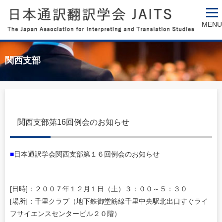
MENU
関西支部
関西支部第16回例会のお知らせ
■
日本通訳学会関西支部第１６回例会のお知らせ
[日時]：２００７年１２月１日（土）３：００～５：３０
[場所]：千里クラブ（地下鉄御堂筋線千里中央駅北出口すぐライ
フサイエンスセンタービル２０階）