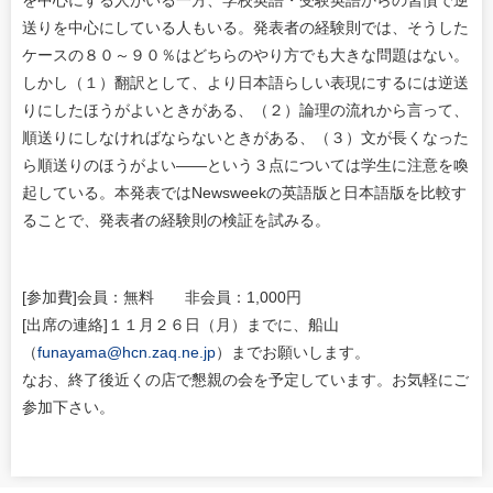
を中心にする人がいる一方、学校英語・受験英語からの習慣で逆
送りを中心にしている人もいる。発表者の経験則では、そうした
ケースの８０～９０％はどちらのやり方でも大きな問題はない。
しかし（１）翻訳として、より日本語らしい表現にするには逆送
りにしたほうがよいときがある、（２）論理の流れから言って、
順送りにしなければならないときがある、（３）文が長くなった
ら順送りのほうがよい――という３点については学生に注意を喚
起している。本発表ではNewsweekの英語版と日本語版を比較す
ることで、発表者の経験則の検証を試みる。
[参加費]会員：無料 非会員：1,000円
[出席の連絡]１１月２６日（月）までに、船山
（
funayama@hcn.zaq.ne.jp
）までお願いします。
なお、終了後近くの店で懇親の会を予定しています。お気軽にご
参加下さい。