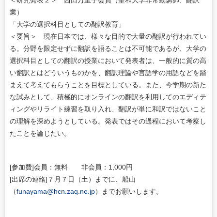
＜研究発表２＞ 西田万里子会員（聖和大学非常勤講師、翻訳
業）
「大学の選択科目としての翻訳教育」
＜要旨＞ 現在日本では、様々な目的で大量の翻訳が行われてい
る。分野を限定せずに翻訳を語ることは不可能であるが、大学の
選択科目としての翻訳の授業において発表者は、一般的に質の高
い翻訳とはどういうものかを、翻訳理論や言語学の用語などを踏
まえて考えてもらうことを目標としている。また、今学期の新た
な試みとして、積極的にオンラインの翻訳を利用してのエディテ
ィングやリライト練習を取り入れ、翻訳が単に和訳ではないこと
の理解を深めようとしている。発表ではその過程において考察し
たことを論じたい。
[参加費]会員：無料 非会員：1,000円
[出席の連絡]７月７日（土）までに、船山
（
funayama@hcn.zaq.ne.jp
）までお願いします。