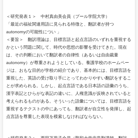
＜研究発表１＞ 中村真由美会員（プール学院大学）
「最近の福祉関連用語に見られる特徴と、翻訳者が持つ
autonomyの可能性につい 」
＜要旨＞ 翻訳理論は、目標言語と起点言語のいずれを重視する
かという問題に関して、時代や思想の影響を受けてきた。現在
は、その判断において翻訳者の自律性（あるいは自由裁量
autonomy）が尊重されようとしている。養護学校のホームペー
ジは、おもな目的が学校の紹介であり、基本的には、目標言語を
重視した、英語の受け取り手にとってわかりやすい翻訳をするこ
とが求められる。しかし、起点言語である日本語の語彙のうち、
漢字表記とひらがな表記の違いに、人権意識が反映されていると
考えられるものがある。そういった語彙については、目標言語を
重視するテクストの中にあっても、翻訳者が自立性を発揮し、起
点言語を尊重した表現を模索しなければならない。