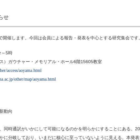
らせ
で開催します。今回は会員による報告・発表を中心とする研究集会です
5
分～
時
6
15605
ス）ガウチャー・メモリアル・ホール
階
教室
ther/access/aoyama.html
a.ac.jp/other/map/aoyama.html
新動向
20
、同時通訳がいかにして可能になるのかを明らかにすることにある。
かに分岐しており、いまだに核心に至っていないように見える。本発表