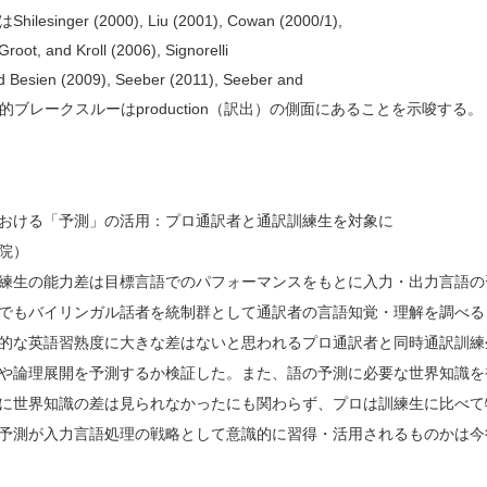
Shilesinger (2000), Liu (2001), Cowan (2000/1),
は
 Groot, and Kroll (2006), Signorelli
 Besien (2009), Seeber (2011), Seeber and
production
的ブレークスルーは
（訳出）の側面にあることを示唆する。
おける「予測」の活用：プロ通訳者と通訳訓練生を対象に
院）
練生の能力差は目標言語でのパフォーマンスをもとに入力・出力言語の
でもバイリンガル話者を統制群として通訳者の言語知覚・理解を調べる
的な英語習熟度に大きな差はないと思われるプロ通訳者と同時通訳訓練
や論理展開を予測するか検証した。また、語の予測に必要な世界知識を
に世界知識の差は見られなかったにも関わらず、プロは訓練生に比べて
予測が入力言語処理の戦略として意識的に習得・活用されるものかは今