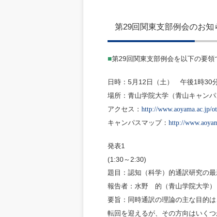
第29回関東支部例会のお知
■
29
第
回関東支部例会を以下の要領
5
12
1
30
日時：
月
日（土） 午後
時
場所：青山学院大学（青山キャンパ
アクセス：
http://www.aoyama.ac.jp/o
キャンパスマップ：
http://www.aoyam
1
発表
(1:30
2:30)
～
題目：認知（科学）的通訳研究の最
報告者：水野 的（青山学院大学）
要旨：同時通訳の理論の主な目的は
転回を迎えるが、その方向はいくつ