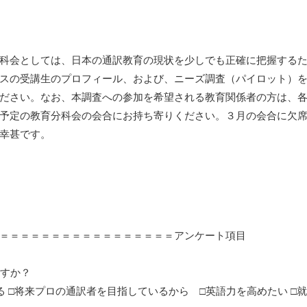
科会としては、日本の通訳教育の現状を少しでも正確に把握する
スの受講生のプロフィール、および、ニーズ調査（パイロット）
ださい。なお、本調査への参加を希望される教育関係者の方は、
予定の教育分科会の会合にお持ち寄りください。３月の会合に欠
幸甚です。
＝＝＝＝＝＝＝＝＝＝＝＝＝＝＝＝＝アンケート項目
ですか？
る □将来プロの通訳者を目指しているから □英語力を高めたい □