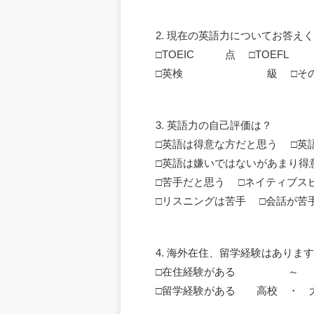
2. 現在の英語力についてお答え
□TOEIC 点 □TO
□英検 級
3. 英語力の自己評価は？
□英語は得意な方だと思う □英
□英語は嫌いではないがあまり得
□苦手だと思う □ネイティブス
□リスニングは苦手 □会話
4. 海外在住、留学経験はありま
□在住経験が
□留学経験がある 