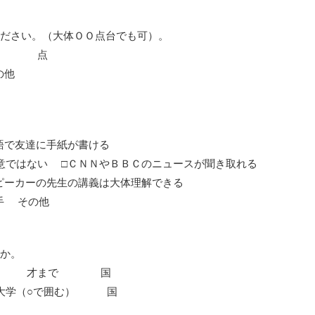
ください。（大体ＯＯ点台でも可）。
EFL 点
 □その他
語で友達に手紙が書ける
意ではない □ＣＮＮやＢＢＣのニュースが聞き取れる
ピーカーの先生の講義は大体理解できる
が苦手 その他
すか。
ある ～ 才まで 国
高校 ・ 大学（○で囲む） 国