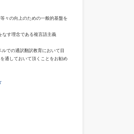
書等々の向上のための一般的基盤を
幹をなす理念である複言語主義
学レベルでの通訳翻訳教育において目
目を通しておいて頂くことをお勧め
'