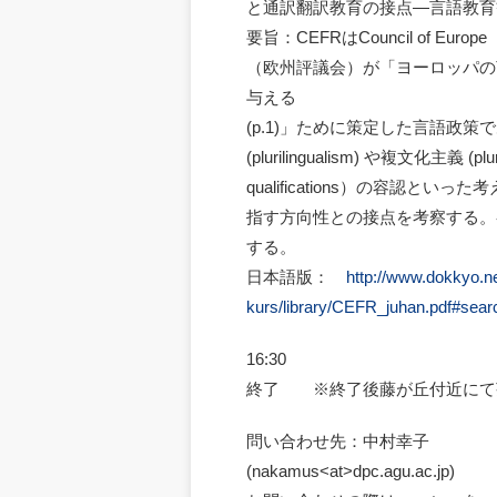
と通訳翻訳教育の接点―言語教育
要旨：CEFRはCouncil of Europe
（欧州評議会）が「ヨーロッパの
与える
(p.1)」ために策定した言語政
(plurilingualism) や複文化主義 
qualifications）の容
指す方向性との接点を考察する。
する。
日本語版：
http://www.dokkyo.ne
kurs/library/CEFR_juhan.p
16:30
終了 ※終了後藤が丘付近にて
問い合わせ先：中村幸子
(nakamus<at>dpc.agu.ac.jp)