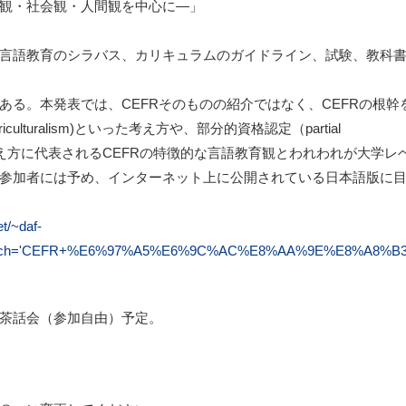
観・社会観・人間観を中心に―」
言語教育のシラバス、カリキュラムのガイドライン、試験、教科
策である。本発表では、CEFRそのものの紹介ではなく、CEFRの根
(pluriculturalism)といった考え方や、部分的資格認定（partial
認といった考え方に代表されるCEFRの特徴的な言語教育観とわれわれが大
参加者には予め、インターネット上に公開されている日本語版に
t/~daf-
df#search='CEFR+%E6%97%A5%E6%9C%AC%E8%AA%9E%E8%A8%B3
茶話会（参加自由）予定。