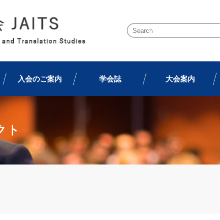
入会のご案内
学会誌
大会案内
クト