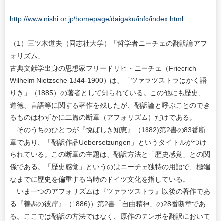
http://www.nishi.or.jp/homepage/daigaku/info/index.html
（1）三ツ木道夫（同志社大学）「哲学者ニーチェの翻訳論アフ
ォリズム」
古典文献学出身の思想家フリードリヒ・ニーチェ（Friedrich
Wilhelm Nietzsche 1844-1900）は、「ツァラツストラはかく語
りき」（1885）の著者として知られている。この他にも歴史、
道徳、言語等に関する著作を残したが、翻訳論と呼ぶことのでき
るものはわずかに二篇の断章（アフォリズム）だけである。
そのうちのひとつが『悦ばしき知恵』（1882)第2書の83番断
章であり、「翻訳作品Uebersetzungen」というタイトルがつけ
られている。この断章の主題は、翻訳方法と「歴史感覚」との関
係である。「歴史感覚」というのはニーチェ独特の用語で、極端
なまでに歴史を偏重する当時のドイツ文化を指している。
いま一つのアフォリズムは『ツァラツストラ』以後の著作であ
る『善悪の彼岸』（1886)）第2書「自由精神」の28番断章であ
る。ここでは翻訳の方法ではなく、原作のテンポを翻訳において