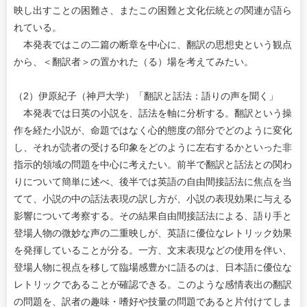
映し出すことの困難さ、またこの困難と文化伝統との関連が語ら
れている。
本発表ではこの二篇の断章を中心に、翻訳の思想史という観点
から、＜翻訳者＞の置かれた（る）場を考えてみたい。
（2）伊原紀子（神戸大学）「翻訳と話法：語りの声を聞く」
本発表では日英の小説を、話法を軸に分析する。翻訳という操
作を経た小説が、命題ではなく心的態度の部分でどのように変化
し、それが読者の受ける印象をどのように左右するかといった非
指示的領域の問題を中心に考えたい。前半で翻訳と話法との関わ
りについて簡単に述べ、後半では英語の自由間接話法に焦点を当
てて、小説の中の話法表現の訳し方が、小説の表現効果に与える
影響について考察する。その結果自由間接話法による、語り手と
登場人物の微妙な声の二重映しが、英語に優位なレトリック効果
を発揮していることが分る。一方、文末表現などの使用を伴い、
登場人物に視点を移して臨場感豊かに語るのは、日本語に優位な
レトリックであることが確認できる。このような感情表出の翻訳
の問題を、訳者の趣味・嗜好や技量の問題であると片付けてしま