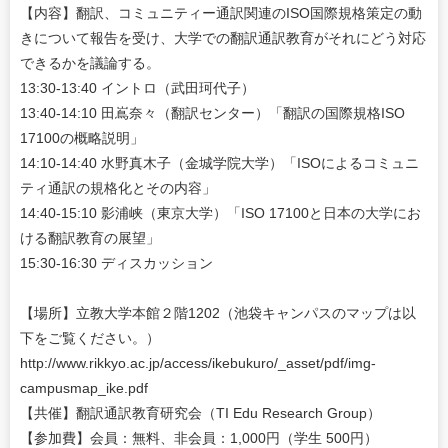
【内容】翻訳、コミュニティー通訳関連のISO国際規格策定の動
きについて報告を受け、大学での翻訳通訳教育がそれにどう対応
できるかを議論する。
13:30-13:40 イントロ（武田珂代子）
13:40-14:10 田嶌奈々（翻訳センター）「翻訳の国際規格ISO
17100の概略説明」
14:10-14:40 水野真木子（金城学院大学）「ISOによるコミュニ
ティ通訳の規格化とその内容」
14:40-15:10 影浦峡（東京大学）「ISO 17100と日本の大学にお
ける翻訳教育の展望」
15:30-16:30 ディスカッション
【場所】立教大学本館２階1202（池袋キャンパスのマップは以
下をご覧ください。）
http://www.rikkyo.ac.jp/access/ikebukuro/_asset/pdf/img-
campusmap_ike.pdf
【共催】翻訳通訳教育研究会（TI Edu Research Group）
【参加費】会員：無料、非会員：1,000円（学生 500円）