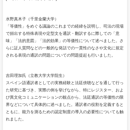
水野真木子（千里金蘭大学）
「等価性」をめぐる議論のこれまでの経緯を説明し、司法の現場
で頻出する特殊表現や定型文を通訳・翻訳するに際しての「意
味」「法的意図」「法的効果」の等価性について述べました。さ
らに証人質問などの一般的な発話での一貫性のなさや文化に規定
される表現の通訳の問題についての問題提起も行いました。
吉田理加氏（立教大学大学院生）
スペイン語通訳者としての実務経験と法廷傍聴などを通して行っ
た研究に基づき、実際の例を挙げながら、特にレジスター、およ
び異文化コミュニケーションの観点から、法廷通訳の等価性の限
界などについて具体的に述べました。通訳者の役割を定義すると
ともに、能力を測るための認定制度の導入の必要性についても触
れました。